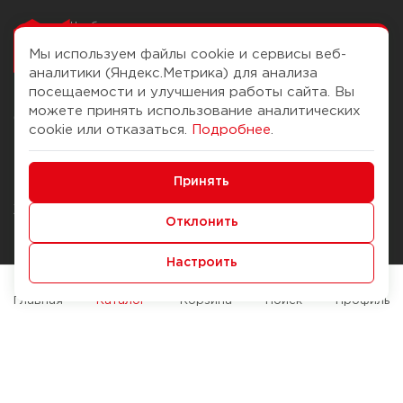
Чтобы вам легко
работалось
Мы используем файлы cookie и сервисы веб-
аналитики (Яндекс.Метрика) для анализа
посещаемости и улучшения работы сайта. Вы
можете принять использование аналитических
О компании
Помощь
cookie или отказаться.
Подробнее
.
История Компании
Доставка и оплата
Минимальные
Бонус-клуб
Принять
Способы оплаты
Функциональные/Аналитические
Журнал
Правила продажи
Отклонить
Наши марки
Вопросы и ответы
Настроить
Брендирование
Служба контроля качества
упаковки
Обмен и возврат
Главная
Каталог
Корзина
Поиск
Профиль
Карьера
Вакансии
Возможности