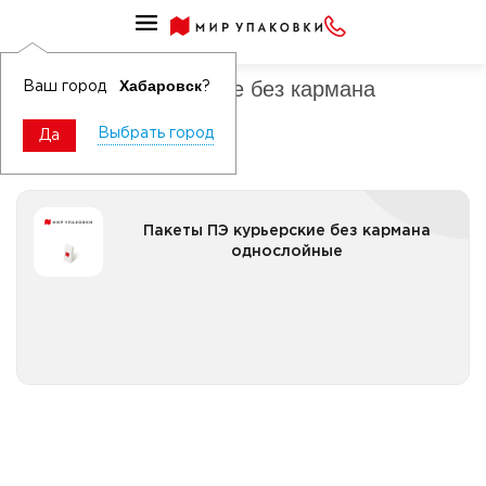
Пакеты ПЭ курьерские
Пакеты ПЭ курьерские без кармана
Хабаровск
Ваш город
?
Выбрать город
Да
Пакеты ПЭ курьерские без кармана однослойные
Пакеты ПЭ курьерские без кармана
однослойные
Все категории