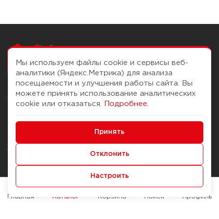
Чтобы вам легко
работалось
Мы используем файлы cookie и сервисы веб-
аналитики (Яндекс.Метрика) для анализа
посещаемости и улучшения работы сайта. Вы
можете принять использование аналитических
О компании
Помощь
cookie или отказаться.
Подробнее
.
История Компании
Доставка и оплата
Минимальные
Бонус-клуб
Принять
Способы оплаты
Функциональные/Аналитические
Журнал
Правила продажи
Отклонить
Наши марки
Вопросы и ответы
Настроить
Брендирование
Служба контроля качества
упаковки
Обмен и возврат
Главная
Каталог
Корзина
Поиск
Профиль
Карьера