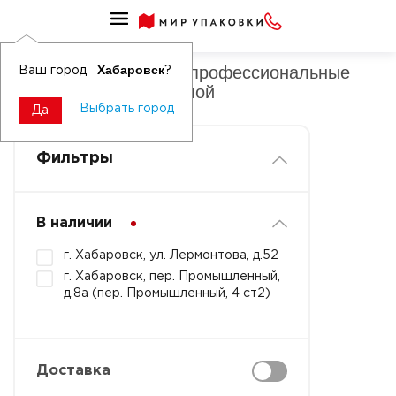
Салфетки бумажные профессиональные для диспенсеров
Салфетки бумажные профессиональные
Хабаровск
Ваш город
?
для диспенсеров 1 слой
Выбрать город
Да
Фильтры
В наличии
г. Хабаровск, ул. Лермонтова, д.52
г. Хабаровск, пер. Промышленный,
д.8а (пер. Промышленный, 4 ст2)
Доставка