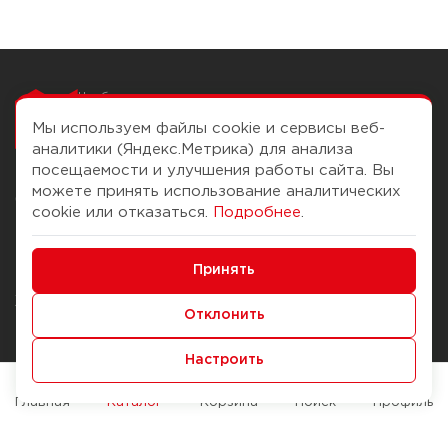
Чтобы вам легко
работалось
Мы используем файлы cookie и сервисы веб-
аналитики (Яндекс.Метрика) для анализа
посещаемости и улучшения работы сайта. Вы
можете принять использование аналитических
О компании
Помощь
cookie или отказаться.
Подробнее
.
История Компании
Доставка и оплата
Минимальные
Бонус-клуб
Принять
Способы оплаты
Функциональные/Аналитические
Журнал
Правила продажи
Отклонить
Наши марки
Вопросы и ответы
Настроить
Брендирование
Служба контроля качества
упаковки
Обмен и возврат
Главная
Каталог
Корзина
Поиск
Профиль
Карьера