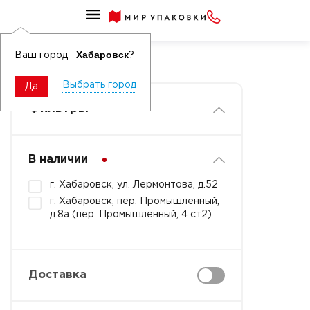
Специальные клейкие ленты
Изоляционная лента
Хабаровск
Ваш город
?
Выбрать город
Да
Фильтры
В наличии
г. Хабаровск, ул. Лермонтова, д.52
г. Хабаровск, пер. Промышленный,
д.8а (пер. Промышленный, 4 ст2)
Доставка