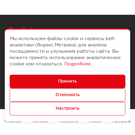
Чтобы вам легко
работалось
Мы используем файлы cookie и сервисы веб-
аналитики (Яндекс.Метрика) для анализа
посещаемости и улучшения работы сайта. Вы
можете принять использование аналитических
О компании
Помощь
cookie или отказаться.
Подробнее
.
История Компании
Доставка и оплата
Минимальные
Бонус-клуб
Принять
Способы оплаты
Функциональные/Аналитические
Журнал
Правила продажи
Отклонить
Наши марки
Вопросы и ответы
Настроить
Брендирование
Служба контроля качества
упаковки
Обмен и возврат
Главная
Каталог
Корзина
Поиск
Профиль
Карьера