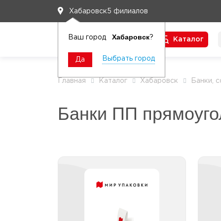
5 филиалов
Хабаровск
Хабаровск
Ваш город
?
Каталог
Чтобы вам легко работалось
Выбрать город
Да
Главная
Каталог
Хабаровск
Банки, 
Банки ПП прямоуго
Банки ПП
прямоугольные и
квадратные 1001-2500
к
мл