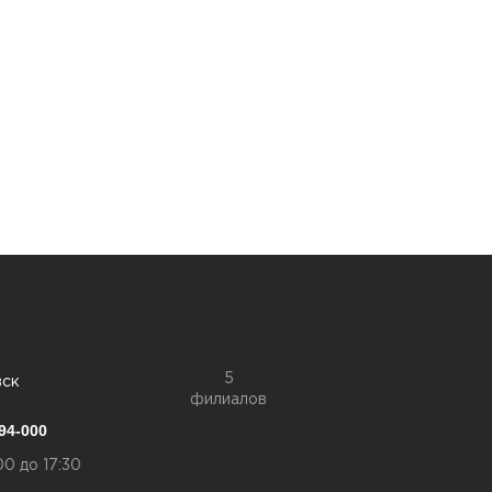
5
вск
филиалов
94-000
00 до 17:30