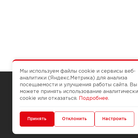
Мы используем файлы cookie и сервисы веб-
аналитики (Яндекс.Метрика) для анализа
посещаемости и улучшения работы сайта. Вы
можете принять использование аналитическ
Чтобы вам легко работалось
cookie или отказаться.
Подробнее
.
О компании
Помощь
Минимальные
Принять
Функциональные/Аналитические
Отклонить
Настроить
История Компании
Доставка и опла
Бонус-клуб
Способы оплаты