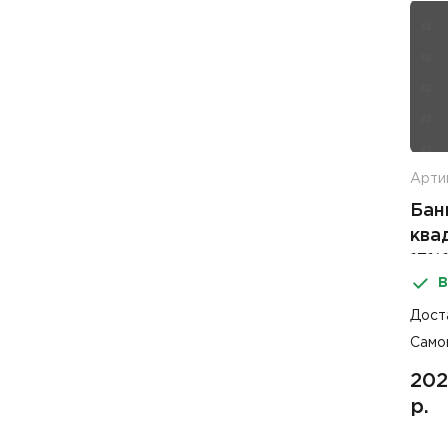
Арти
Бан
ква
131*
В
з 2
Дост
Само
202
р.