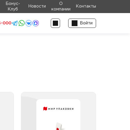
Бонус-
О
Новости
Контакты
Клуб
компании
4-000
Войти
 ПП
Банки ПП
е и
прямоугольные и
 мл
квадратные 501-1000 мл
е и
Банки ПП прямоугольные и