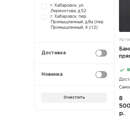
г. Хабаровск, ул.
Лермонтова, д.52
г. Хабаровск, пер.
Промышленный, д.8а (пер.
Промышленный, 4 ст2)
Арти
Бан
Доставка
пря
про
В
б/к
Новинка
500
Дост
Само
Очистить
8
50
р.