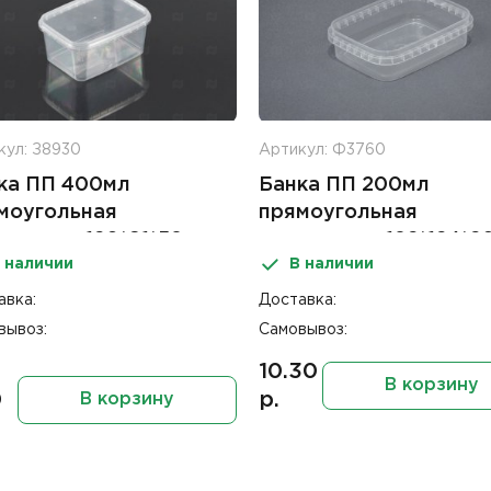
кул: З8930
Артикул: Ф3760
ка ПП 400мл
Банка ПП 200мл
моугольная
прямоугольная
зрачная 120*91*58мм
прозрачная 182*124*2
 наличии
В наличии
рышки с к/замком
б/крышки с к/з 300шт
шт ПТ
авка:
Доставка:
вывоз:
Самовывоз:
10.30
В корзину
0
р.
В корзину