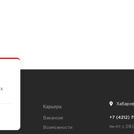
их
Хабаро
Карьера
7
+7 (4212)
та
Вакансии
пн-пт с 09:
Возможности