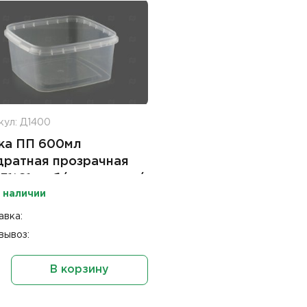
кул: Д1400
ка ПП 600мл
дратная прозрачная
131*61мм б/крышки с к/
 наличии
00шт ПТ
авка:
вывоз:
В корзину