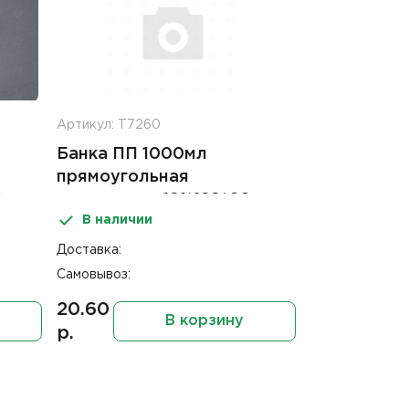
Артикул: Т7260
Банка ПП 1000мл
прямоугольная
0мм
прозрачная 191*129*60мм
В наличии
 ПТ
б/крышки с к/замком
144шт В
Доставка:
Самовывоз:
20.60
В корзину
р.