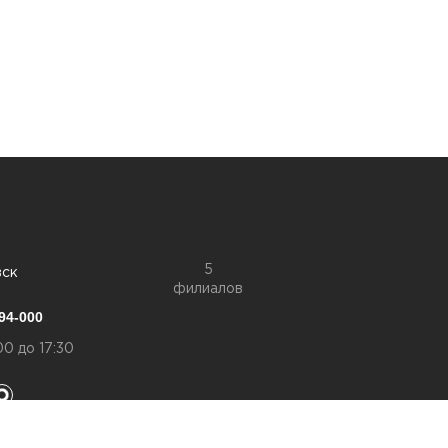
5
вск
филиалов
94-000
00 до 17:30
конфиденциальности