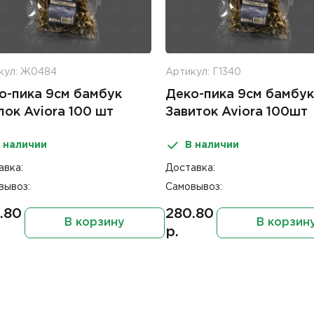
кул: Ж0484
Артикул: Г1340
о-пика 9см бамбук
Деко-пика 9см бамбук
лок Aviora 100 шт
Завиток Aviora 100шт
 наличии
В наличии
авка:
Доставка:
вывоз:
Самовывоз:
.80
280.80
В корзину
В корзин
р.