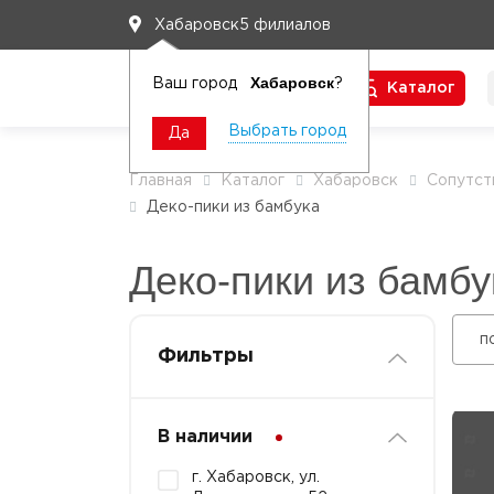
5 филиалов
Хабаровск
Хабаровск
Ваш город
?
Каталог
Чтобы вам легко работалось
Выбрать город
Да
Главная
Каталог
Хабаровск
Сопутст
Деко-пики из бамбука
Деко-пики из бамбу
п
Фильтры
В наличии
г. Хабаровск, ул.