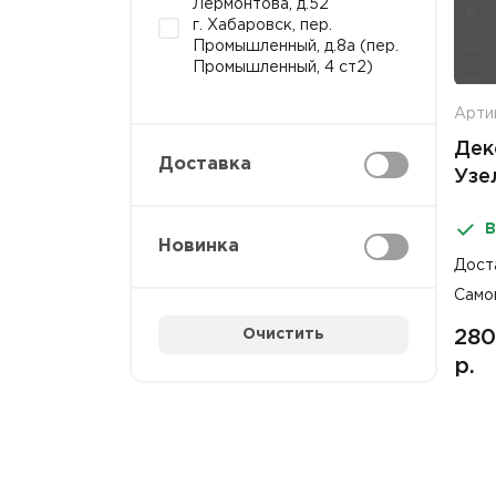
Лермонтова, д.52
г. Хабаровск, пер.
Промышленный, д.8а (пер.
Промышленный, 4 ст2)
Арти
Дек
Доставка
Узе
В
Новинка
Дост
Само
Очистить
280
р.