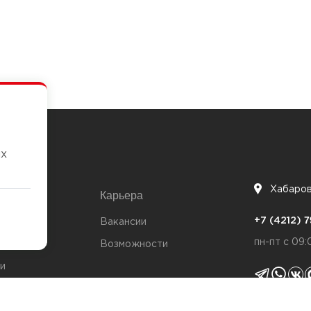
их
Хабаро
Карьера
7
+7 (4212)
та
Вакансии
пн-пт с 09:
Возможности
и
ты
Политика 