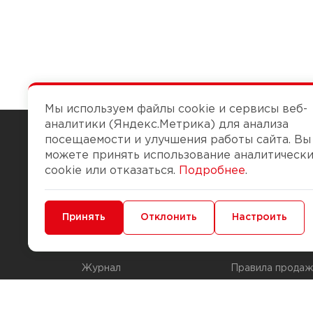
Мы используем файлы cookie и сервисы веб-
аналитики (Яндекс.Метрика) для анализа
посещаемости и улучшения работы сайта. Вы
можете принять использование аналитическ
Чтобы вам легко работалось
cookie или отказаться.
Подробнее
.
О компании
Помощь
Минимальные
Принять
Функциональные/Аналитические
Отклонить
Настроить
История Компании
Доставка и опла
Бонус-клуб
Способы оплаты
Журнал
Правила продаж
Наши марки
Вопросы и отве