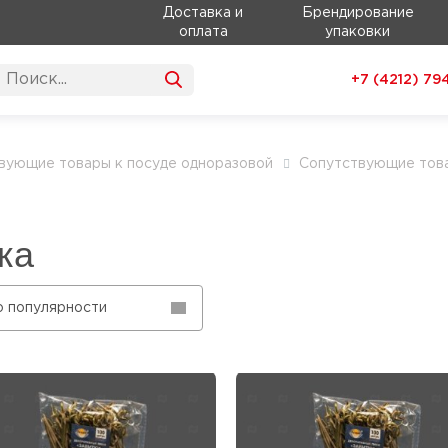
Доставка и
Брендирование
оплата
упаковки
+7 (4212)
79
вующие товары к посуде одноразовой
Сопутствующие това
ка
о популярности