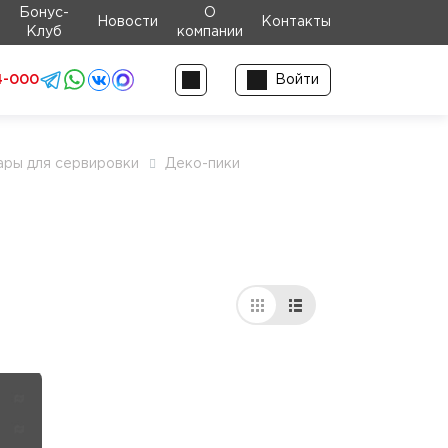
Бонус-
О
Новости
Контакты
Клуб
компании
4-000
Войти
ры для сервировки
Деко-пики