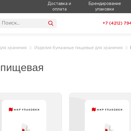
Доставка и
Брендирование
оплата
упаковки
+7 (4212)
79
для хранения
Изделия бумажные пищевые для хранения
 пищевая
Бумага упаковочная
Бумага упаковоч
пищевая листовая
пищевая с логоти