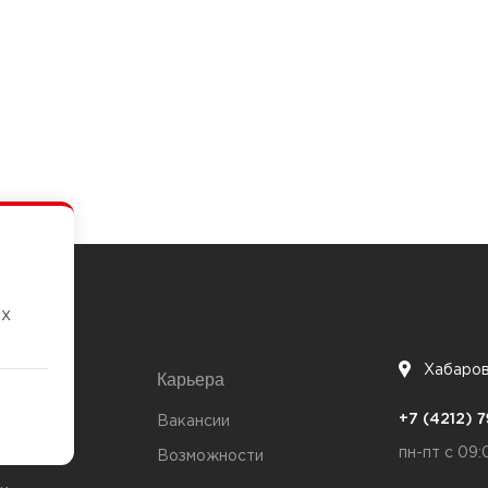
их
Хабаро
Карьера
7
+7 (4212)
та
Вакансии
пн-пт с 09:
Возможности