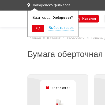
5 филиалов
Хабаровск
Хабаровск
Ваш город
?
Каталог
Чтобы вам легко работалось
Выбрать город
Да
Главная
Каталог
Хабаровск
Товары 
Бумага оберточная
Бумага упаковочная
пищевая в рулоне