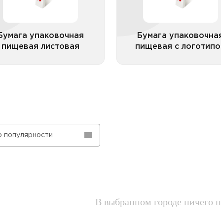
Бумага упаковочная
Бумага упаковочна
пищевая листовая
пищевая с логотип
Все категории
Все катего
о популярности
В выбранном городе ничего н