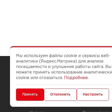
Мы используем файлы cookie и сервисы веб-
аналитики (Яндекс.Метрика) для анализа
посещаемости и улучшения работы сайта. Вы
можете принять использование аналитическ
Чтобы вам легко работалось
cookie или отказаться.
Подробнее
.
О компании
Помощь
Минимальные
Принять
Функциональные/Аналитические
Отклонить
Настроить
История Компании
Доставка и опла
Бонус-клуб
Способы оплаты