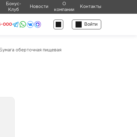
Бонус-
О
Новости
Контакты
Клуб
компании
4-000
Войти
Бумага оберточная пищевая
ная
пом