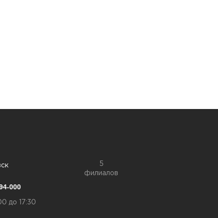
5
вск
филиалов
94-000
00 до 17:30