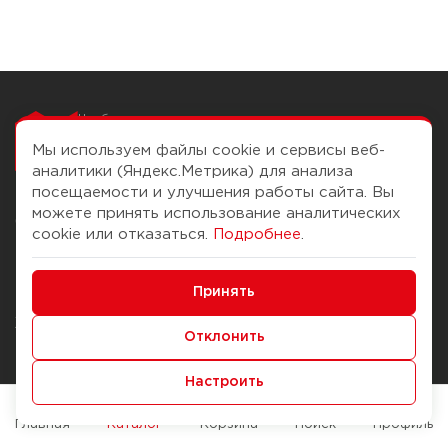
Чтобы вам легко
работалось
Мы используем файлы cookie и сервисы веб-
аналитики (Яндекс.Метрика) для анализа
посещаемости и улучшения работы сайта. Вы
можете принять использование аналитических
О компании
Помощь
cookie или отказаться.
Подробнее
.
История Компании
Доставка и оплата
Минимальные
Бонус-клуб
Принять
Способы оплаты
Функциональные/Аналитические
Журнал
Правила продажи
Отклонить
Наши марки
Вопросы и ответы
Настроить
Брендирование
Служба контроля качества
упаковки
Обмен и возврат
Главная
Каталог
Корзина
Поиск
Профиль