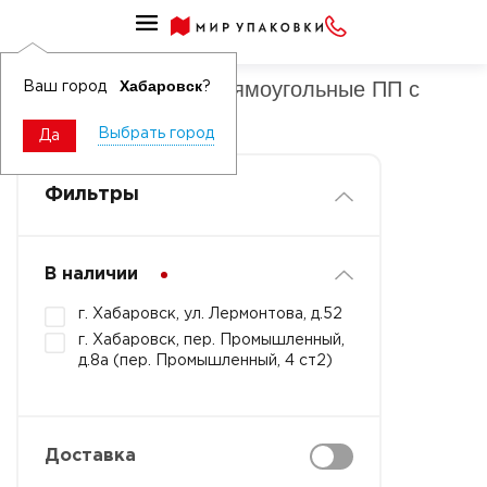
Лотки под запайку прямоугольные
Лотки под запайку прямоугольные ПП с
Хабаровск
Ваш город
?
ламинацией
Выбрать город
Да
Фильтры
В наличии
г. Хабаровск, ул. Лермонтова, д.52
г. Хабаровск, пер. Промышленный,
д.8а (пер. Промышленный, 4 ст2)
Доставка