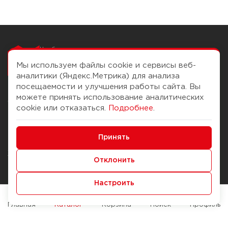
Чтобы вам легко
работалось
Мы используем файлы cookie и сервисы веб-
аналитики (Яндекс.Метрика) для анализа
посещаемости и улучшения работы сайта. Вы
можете принять использование аналитических
О компании
Помощь
cookie или отказаться.
Подробнее
.
История Компании
Доставка и оплата
Минимальные
Бонус-клуб
Принять
Способы оплаты
Функциональные/Аналитические
Журнал
Правила продажи
Отклонить
Наши марки
Вопросы и ответы
Настроить
Брендирование
Служба контроля качества
упаковки
Обмен и возврат
Главная
Каталог
Корзина
Поиск
Профиль
Карьера