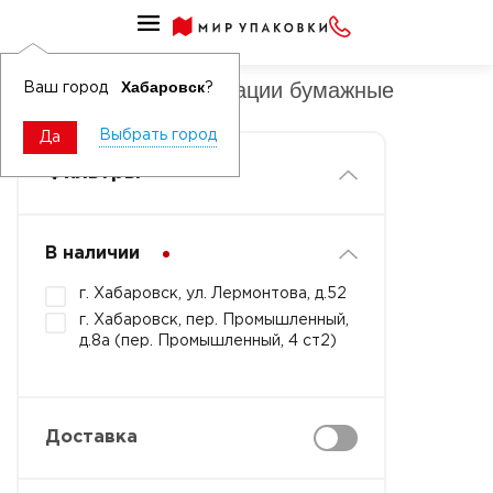
Пакеты для стерилизации
Пакеты для стерилизации бумажные
Хабаровск
Ваш город
?
Выбрать город
Да
Фильтры
В наличии
г. Хабаровск, ул. Лермонтова, д.52
г. Хабаровск, пер. Промышленный,
д.8а (пер. Промышленный, 4 ст2)
Доставка