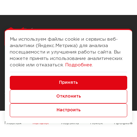
Чтобы вам легко
работалось
Мы используем файлы cookie и сервисы веб-
аналитики (Яндекс.Метрика) для анализа
посещаемости и улучшения работы сайта. Вы
можете принять использование аналитических
О компании
Помощь
cookie или отказаться.
Подробнее
.
История Компании
Доставка и оплата
Минимальные
Бонус-клуб
Принять
Способы оплаты
Функциональные/Аналитические
Журнал
Правила продажи
Отклонить
Наши марки
Вопросы и ответы
Настроить
Брендирование
Служба контроля качества
упаковки
Обмен и возврат
Главная
Каталог
Корзина
Поиск
Профиль
Карьера