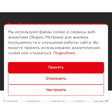
Чтобы вам легко
работалось
Мы используем файлы cookie и сервисы веб-
аналитики (Яндекс.Метрика) для анализа
посещаемости и улучшения работы сайта. Вы
можете принять использование аналитических
О компании
Помощь
cookie или отказаться.
Подробнее
.
История Компании
Доставка и оплата
Минимальные
Бонус-клуб
Принять
Способы оплаты
Функциональные/Аналитические
Журнал
Правила продажи
Отклонить
Наши марки
Вопросы и ответы
Настроить
Брендирование
Служба контроля качества
упаковки
Обмен и возврат
Главная
Каталог
Корзина
Поиск
Профиль
Карьера