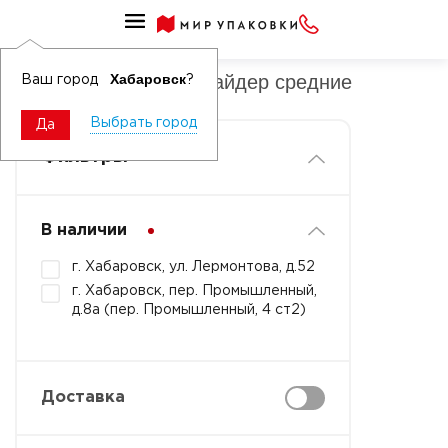
Пакеты ПЭ зиплок слайдер
Пакеты ПЭ зиплок слайдер средние
Хабаровск
Ваш город
?
Выбрать город
Да
Фильтры
В наличии
г. Хабаровск, ул. Лермонтова, д.52
г. Хабаровск, пер. Промышленный,
д.8а (пер. Промышленный, 4 ст2)
Доставка