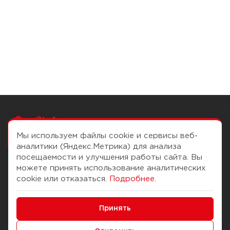
Чтобы вам легко
работалось
Мы используем файлы cookie и сервисы веб-
аналитики (Яндекс.Метрика) для анализа
посещаемости и улучшения работы сайта. Вы
можете принять использование аналитических
О компании
Помощь
cookie или отказаться.
Подробнее
.
История Компании
Доставка и оплата
Минимальные
Бонус-клуб
Принять
Способы оплаты
Функциональные/Аналитические
Журнал
Правила продажи