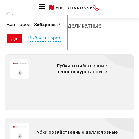
Губки хозяйственные
Губки хозяйственные деликатные
Хабаровск
Ваш город
?
Выбрать город
Да
Губки хозяйственные пенополиуретановые
Губки хозяйственные
пенополиуретановые
Все категории
Губки хозяйственные целлюлозные
Губки хозяйственные целлюлозные