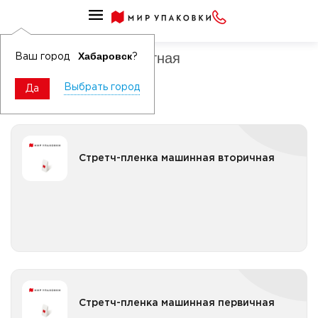
Пленка техническая стретч
Стретч-пленка паллетная
Хабаровск
Ваш город
?
Выбрать город
Да
Стретч-пленка машинная вторичная
Стретч-пленка машинная вторичная
Все категории
Стретч-пленка машинная первичная
Стретч-пленка машинная первичная