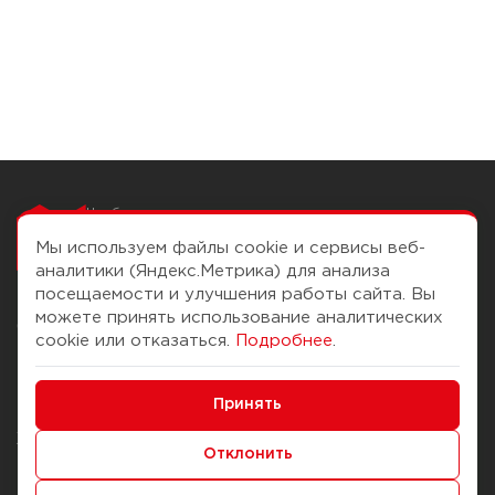
Чтобы вам легко
работалось
Мы используем файлы cookie и сервисы веб-
аналитики (Яндекс.Метрика) для анализа
посещаемости и улучшения работы сайта. Вы
можете принять использование аналитических
О компании
Помощь
cookie или отказаться.
Подробнее
.
История Компании
Доставка и оплата
Минимальные
Бонус-клуб
Принять
Способы оплаты
Функциональные/Аналитические
Журнал
Правила продажи
Отклонить
Наши марки
Вопросы и ответы