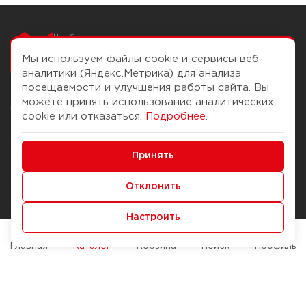
Чтобы вам легко
работалось
Мы используем файлы cookie и сервисы веб-
аналитики (Яндекс.Метрика) для анализа
посещаемости и улучшения работы сайта. Вы
можете принять использование аналитических
О компании
Помощь
cookie или отказаться.
Подробнее
.
История Компании
Доставка и оплата
Минимальные
Бонус-клуб
Принять
Способы оплаты
Функциональные/Аналитические
Журнал
Правила продажи
Отклонить
Наши марки
Вопросы и ответы
Настроить
Брендирование
Служба контроля качества
упаковки
Обмен и возврат
Главная
Каталог
Корзина
Поиск
Профиль
Карьера
Вакансии