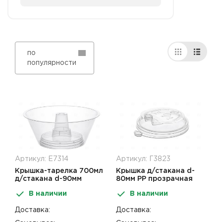
по
популярности
Артикул: Е7314
Артикул: Г3823
Крышка-тарелка 700мл
Крышка д/стакана d-
д/стакана d-90мм
80мм PP прозрачная
прозрачная
50шт FlipTop
В наличии
В наличии
Доставка:
Доставка: