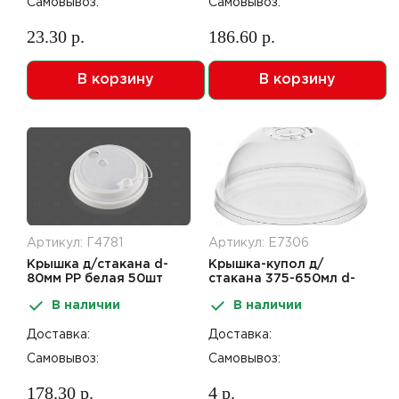
Самовывоз:
Самовывоз:
23.30 р.
186.60 р.
В корзину
В корзину
Артикул: Г4781
Артикул: Е7306
Крышка д/стакана d-
Крышка-купол д/
80мм PP белая 50шт
стакана 375-650мл d-
FlipTop
90мм РР прозрачный с
В наличии
В наличии
отверстием
Доставка:
Доставка:
Самовывоз:
Самовывоз:
178.30 р.
4 р.