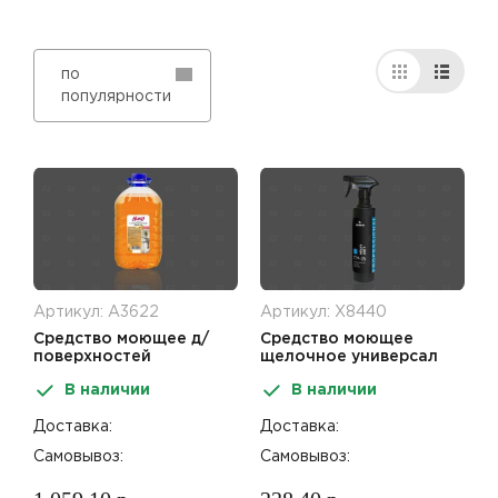
по
популярности
Артикул: А3622
Артикул: Х8440
Средство моющее д/
Средство моющее
поверхностей
щелочное универсал
универсал с антибакт
готов к прим Heavy Duty
В наличии
В наличии
эффектом 5кг Ника
0,5л Pro Brite
Доставка:
Доставка:
Самовывоз:
Самовывоз: