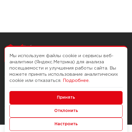
Чтобы вам легко
работалось
Мы используем файлы cookie и сервисы веб-
аналитики (Яндекс.Метрика) для анализа
посещаемости и улучшения работы сайта. Вы
можете принять использование аналитических
О компании
Помощь
cookie или отказаться.
Подробнее
.
История Компании
Доставка и оплата
Минимальные
Бонус-клуб
Принять
Способы оплаты
Функциональные/Аналитические
Журнал
Правила продажи
Отклонить
Наши марки
Вопросы и ответы
Настроить
Брендирование
Служба контроля качества