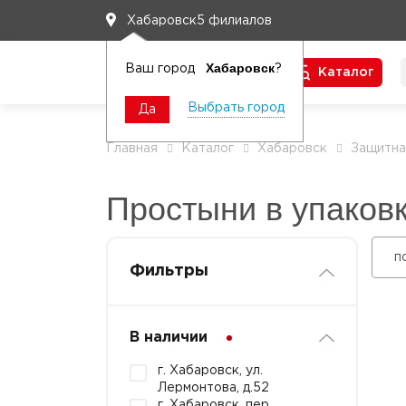
5 филиалов
Хабаровск
Хабаровск
Ваш город
?
Каталог
Чтобы вам легко работалось
Выбрать город
Да
Главная
Каталог
Хабаровск
Защитна
Простыни в упаковк
п
Фильтры
В наличии
г. Хабаровск, ул.
Лермонтова, д.52
г. Хабаровск, пер.