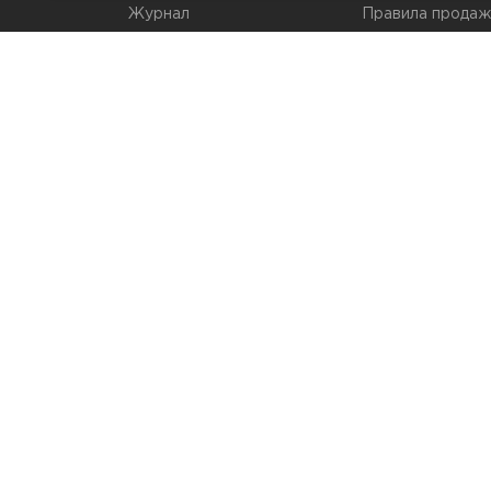
Журнал
Правила продаж
Наши марки
Вопросы и отве
Брендирование
Служба контрол
упаковки
Обмен и возвра
© 2026 Мир Упаковки