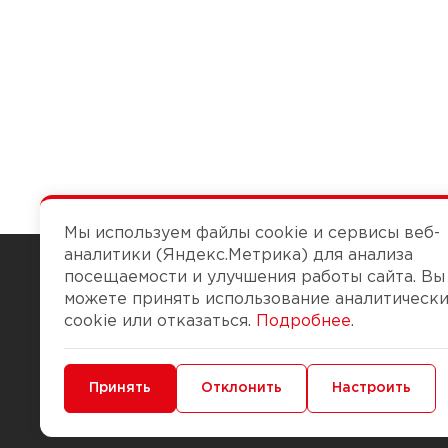
Мы используем файлы cookie и сервисы веб-
аналитики (Яндекс.Метрика) для анализа
посещаемости и улучшения работы сайта. Вы
можете принять использование аналитическ
Чтобы вам легко работалось
cookie или отказаться.
Подробнее
.
О компании
Помощь
Минимальные
Принять
Функциональные/Аналитические
Отклонить
Настроить
История Компании
Доставка и опла
Бонус-клуб
Способы оплаты