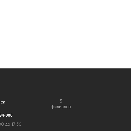
5
вск
филиалов
94-000
00 до 17:30