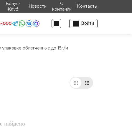
Бонус-
О
Новости
Контакты
Клуб
компании
4-000
Войти
 упаковке облегченные до 15г/м
е найдено