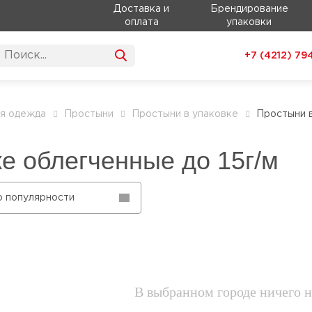
Доставка и
Брендирование
оплата
упаковки
+7 (4212)
79
я одежда
Простыни
Простыни в упаковке
Простыни в
е облегченные до 15г/м
о популярности
В выбранном городе ничего н