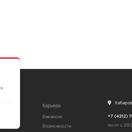
их
Хабаро
Карьера
7
+7 (4212)
та
Вакансии
пн-пт с 09:
Возможности