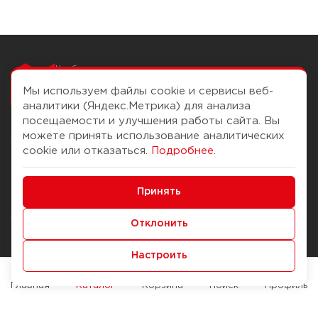
Чтобы вам легко
работалось
Мы используем файлы cookie и сервисы веб-
аналитики (Яндекс.Метрика) для анализа
посещаемости и улучшения работы сайта. Вы
можете принять использование аналитических
О компании
Помощь
cookie или отказаться.
Подробнее
.
История Компании
Доставка и оплата
Минимальные
Бонус-клуб
Принять
Способы оплаты
Функциональные/Аналитические
Журнал
Правила продажи
Отклонить
Наши марки
Вопросы и ответы
Настроить
Брендирование
Служба контроля качества
упаковки
Обмен и возврат
Главная
Каталог
Корзина
Поиск
Профиль
Карьера