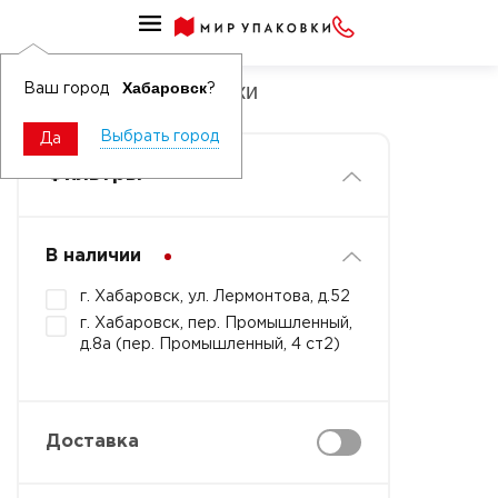
Хозяйственные товары для ванной и туалета
Аксессуары для стирки
Хабаровск
Ваш город
?
Выбрать город
Да
Фильтры
В наличии
г. Хабаровск, ул. Лермонтова, д.52
г. Хабаровск, пер. Промышленный,
д.8а (пер. Промышленный, 4 ст2)
Доставка