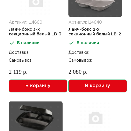
Артикул: Ц4660
Артикул: Ц4640
Ланч-бокс 3-х
Ланч-бокс 2-х
секционный белый LB-3
секционный белый LB-2
247*208*63 (130шт)
247*208*63 (130шт)
В наличии
В наличии
(ЛСП 24206-3)
(ЛСП 24206-2)
Доставка:
Доставка:
Самовывоз:
Самовывоз:
2 119 р.
2 080 р.
В корзину
В корзину