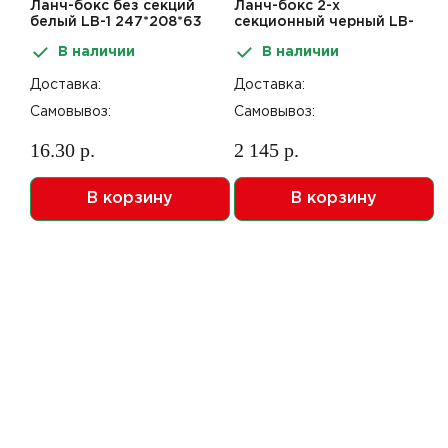
Ланч-бокс без секций
Ланч-бокс 2-х
белый LB-1 247*208*63
секционный черный LB-
(130шт) (ЛСП 24206-1)
2 247*208*63 (130шт)
В наличии
В наличии
(ЛСП 24206-2)
Доставка:
Доставка:
Самовывоз:
Самовывоз:
16.30 р.
2 145 р.
В корзину
В корзину