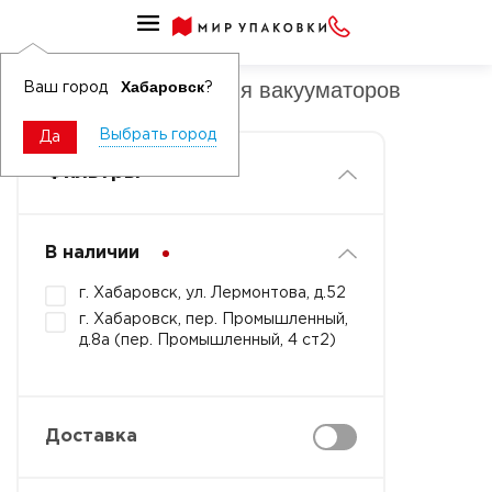
Пакеты и пленки вакуумные бытовые
Пакеты вакуумные для вакууматоров
Хабаровск
Ваш город
?
Выбрать город
Да
Фильтры
В наличии
г. Хабаровск, ул. Лермонтова, д.52
г. Хабаровск, пер. Промышленный,
д.8а (пер. Промышленный, 4 ст2)
Доставка