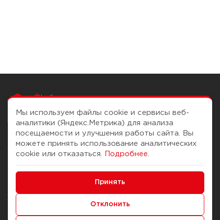
Чтобы вам легко
работалось
Мы используем файлы cookie и сервисы веб-
аналитики (Яндекс.Метрика) для анализа
посещаемости и улучшения работы сайта. Вы
можете принять использование аналитических
О компании
Помощь
cookie или отказаться.
Подробнее
.
История Компании
Доставка и оплата
Минимальные
Бонус-клуб
Принять
Способы оплаты
Функциональные/Аналитические
Журнал
Правила продажи
Отклонить
Наши марки
Вопросы и ответы