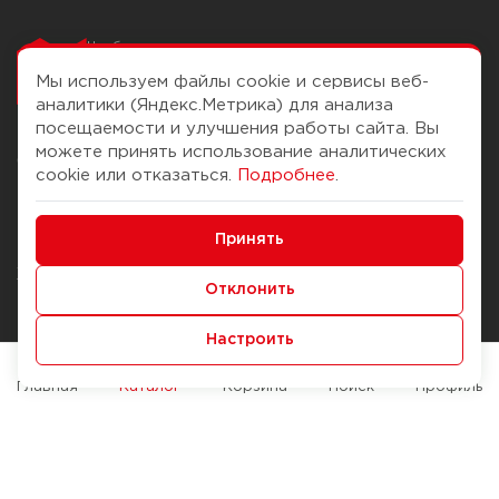
Чтобы вам легко
работалось
Мы используем файлы cookie и сервисы веб-
аналитики (Яндекс.Метрика) для анализа
посещаемости и улучшения работы сайта. Вы
можете принять использование аналитических
О компании
Помощь
cookie или отказаться.
Подробнее
.
История Компании
Доставка и оплата
Минимальные
Бонус-клуб
Принять
Способы оплаты
Функциональные/Аналитические
Журнал
Правила продажи
Отклонить
Наши марки
Вопросы и ответы
Настроить
Брендирование
Служба контроля качества
упаковки
Обмен и возврат
Главная
Каталог
Корзина
Поиск
Профиль
Карьера
Вакансии