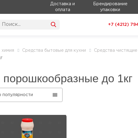
Доставка и
Брендирование
оплата
упаковки
+7 (4212)
79
 химия
Средства бытовые для кухни
Средства чистящие
г
 порошкообразные до 1кг
о популярности