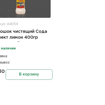
кул: А4054
ошок чистящий Сода
ект лимон 400гр
одная уборка
 наличии
авка:
вывоз:
30
В корзину