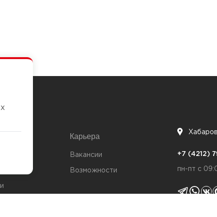
их
Хабаро
Карьера
7
+7 (4212)
та
Вакансии
пн-пт с 09:
Возможности
и
ты
Политика 