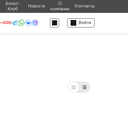
Бонус-
О
Новости
Контакты
Клуб
компании
4-000
Войти