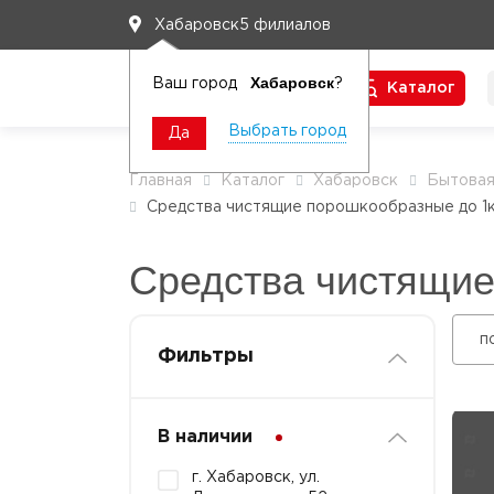
5 филиалов
Хабаровск
Хабаровск
Ваш город
?
Каталог
Чтобы вам легко работалось
Выбрать город
Да
Главная
Каталог
Хабаровск
Бытовая
Средства чистящие порошкообразные до 1к
Средства чистящие
п
Фильтры
В наличии
г. Хабаровск, ул.