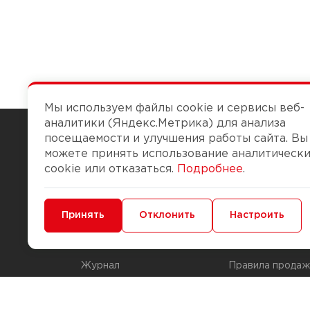
Мы используем файлы cookie и сервисы веб-
аналитики (Яндекс.Метрика) для анализа
посещаемости и улучшения работы сайта. Вы
можете принять использование аналитическ
Чтобы вам легко работалось
cookie или отказаться.
Подробнее
.
О компании
Помощь
Минимальные
Принять
Функциональные/Аналитические
Отклонить
Настроить
История Компании
Доставка и опла
Бонус-клуб
Способы оплаты
Журнал
Правила продаж
Наши марки
Вопросы и отве