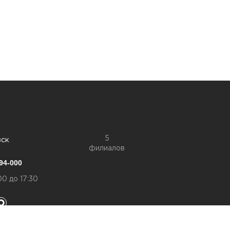
5
вск
филиалов
94-000
00 до 17:30
конфиденциальности