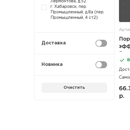
Лермонтова, д.52
г. Хабаровск, пер.
Промышленный, д.8а (пер.
Промышленный, 4 ст2)
Арти
Пор
Доставка
эфф
Выг
В
Новинка
Дост
Само
Очистить
66.
р.