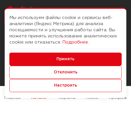
Чтобы вам легко
работалось
Мы используем файлы cookie и сервисы веб-
аналитики (Яндекс.Метрика) для анализа
посещаемости и улучшения работы сайта. Вы
можете принять использование аналитических
О компании
Помощь
cookie или отказаться.
Подробнее
.
История Компании
Доставка и оплата
Минимальные
Бонус-клуб
Принять
Способы оплаты
Функциональные/Аналитические
Журнал
Правила продажи
Отклонить
Наши марки
Вопросы и ответы
Настроить
Брендирование
Служба контроля качества
упаковки
Обмен и возврат
Главная
Каталог
Корзина
Поиск
Профиль
Карьера
Вакансии
Возможности