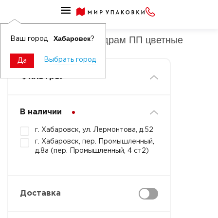
Крышки круглые к ведрам ПП
Крышки круглые к ведрам ПП цветные
Хабаровск
Ваш город
?
Выбрать город
Да
Фильтры
В наличии
г. Хабаровск, ул. Лермонтова, д.52
г. Хабаровск, пер. Промышленный,
д.8а (пер. Промышленный, 4 ст2)
Доставка