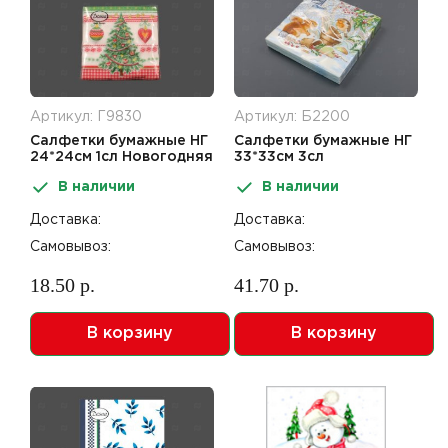
Артикул: Г9830
Артикул: Б2200
Салфетки бумажные НГ
Салфетки бумажные НГ
24*24см 1сл Новогодняя
33*33см 3сл
ель Design 40шт Desna
Новогодняя беседа
В наличии
В наличии
20шт Bouquet Home
Collection
Доставка:
Доставка:
Самовывоз:
Самовывоз:
18.50 р.
41.70 р.
В корзину
В корзину