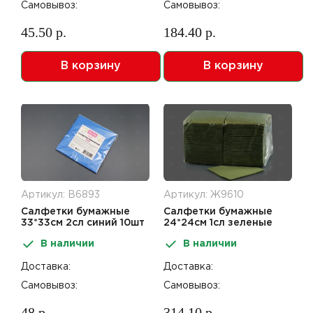
Самовывоз:
Самовывоз:
45.50 р.
184.40 р.
В корзину
В корзину
Артикул: В6893
Артикул: Ж9610
Салфетки бумажные
Салфетки бумажные
33*33см 2сл синий 10шт
24*24см 1сл зеленые
Party-Party day
400шт
В наличии
В наличии
Доставка:
Доставка:
Самовывоз:
Самовывоз:
48 р.
314.10 р.