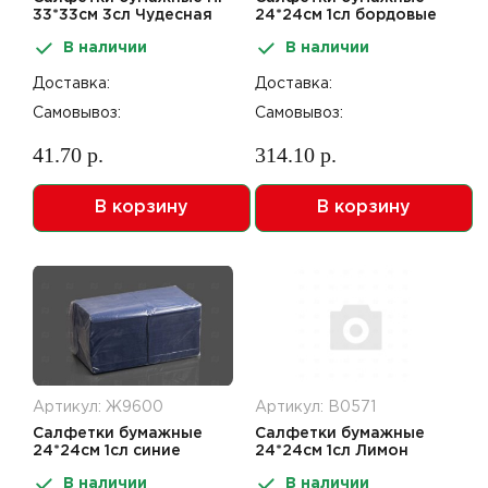
33*33см 3сл Чудесная
24*24см 1сл бордовые
елочка 20шт Bouquet
400шт
В наличии
В наличии
Home Collection
Доставка:
Доставка:
Самовывоз:
Самовывоз:
41.70 р.
314.10 р.
В корзину
В корзину
Артикул: Ж9600
Артикул: В0571
Салфетки бумажные
Салфетки бумажные
24*24см 1сл синие
24*24см 1сл Лимон
400шт
Design 40шт Desna
В наличии
В наличии