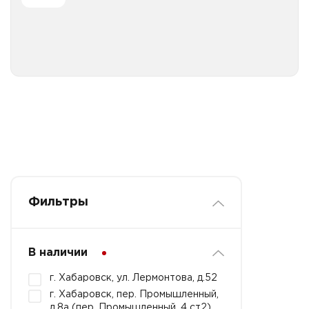
Все категории
Салфетки бумажные сервировочные Пасха
Салфетки бумажные сервировочные с рисунком
праздничные
Фильтры
В наличии
г. Хабаровск, ул. Лермонтова, д.52
г. Хабаровск, пер. Промышленный,
д.8а (пер. Промышленный, 4 ст2)