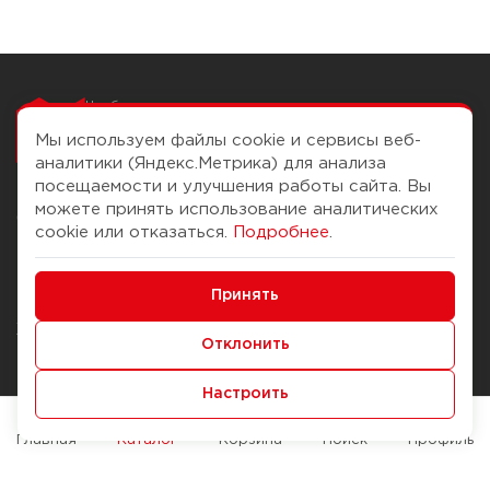
Чтобы вам легко
работалось
Мы используем файлы cookie и сервисы веб-
аналитики (Яндекс.Метрика) для анализа
посещаемости и улучшения работы сайта. Вы
можете принять использование аналитических
О компании
Помощь
cookie или отказаться.
Подробнее
.
История Компании
Доставка и оплата
Минимальные
Бонус-клуб
Принять
Способы оплаты
Функциональные/Аналитические
Журнал
Правила продажи
Отклонить
Наши марки
Вопросы и ответы
Настроить
Брендирование
Служба контроля качества
упаковки
Обмен и возврат
Главная
Каталог
Корзина
Поиск
Профиль
Карьера