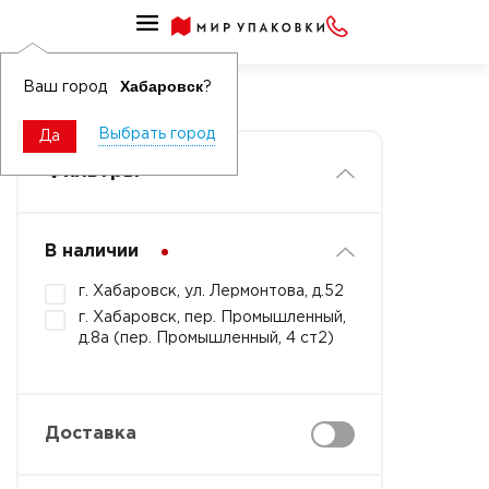
Средства по уходу за телом и волосами для дома
Гели для душа
Хабаровск
Ваш город
?
Выбрать город
Да
Фильтры
В наличии
г. Хабаровск, ул. Лермонтова, д.52
г. Хабаровск, пер. Промышленный,
д.8а (пер. Промышленный, 4 ст2)
Доставка