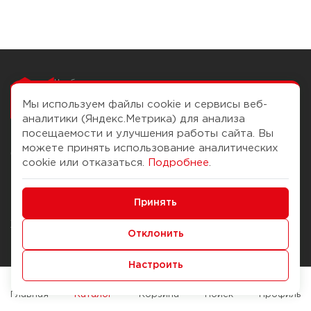
Чтобы вам легко
работалось
Мы используем файлы cookie и сервисы веб-
аналитики (Яндекс.Метрика) для анализа
посещаемости и улучшения работы сайта. Вы
можете принять использование аналитических
О компании
Помощь
cookie или отказаться.
Подробнее
.
История Компании
Доставка и оплата
Минимальные
Бонус-клуб
Принять
Способы оплаты
Функциональные/Аналитические
Журнал
Правила продажи
Отклонить
Наши марки
Вопросы и ответы
Настроить
Брендирование
Служба контроля качества
упаковки
Обмен и возврат
Главная
Каталог
Корзина
Поиск
Профиль