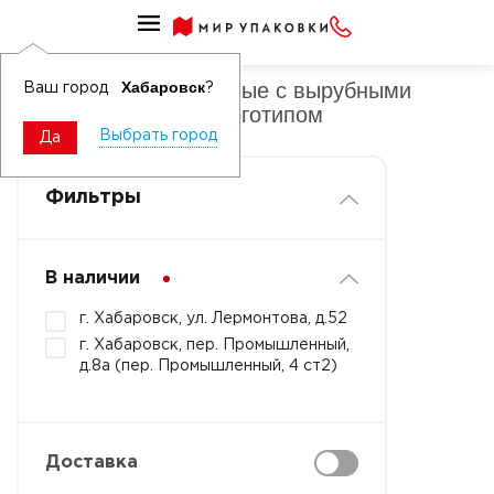
Пакеты полиэтиленовые с вырубными ручками средние
Пакеты полиэтиленовые с вырубными
Хабаровск
Ваш город
?
ручками средние с логотипом
Выбрать город
Да
Фильтры
В наличии
г. Хабаровск, ул. Лермонтова, д.52
г. Хабаровск, пер. Промышленный,
д.8а (пер. Промышленный, 4 ст2)
Доставка