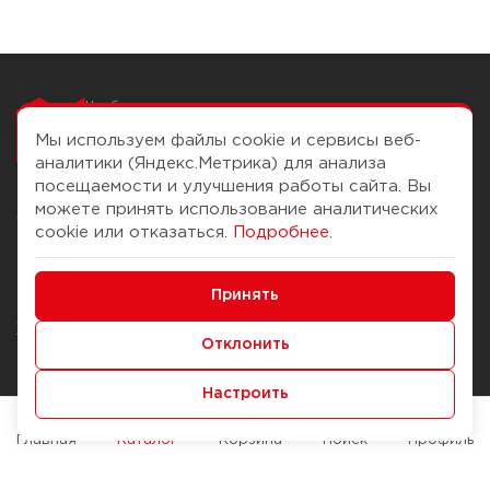
Чтобы вам легко
работалось
Мы используем файлы cookie и сервисы веб-
аналитики (Яндекс.Метрика) для анализа
посещаемости и улучшения работы сайта. Вы
можете принять использование аналитических
О компании
Помощь
cookie или отказаться.
Подробнее
.
История Компании
Доставка и оплата
Минимальные
Бонус-клуб
Принять
Способы оплаты
Функциональные/Аналитические
Журнал
Правила продажи
Отклонить
Наши марки
Вопросы и ответы
Настроить
Брендирование
Служба контроля качества
упаковки
Обмен и возврат
Главная
Каталог
Корзина
Поиск
Профиль
Карьера