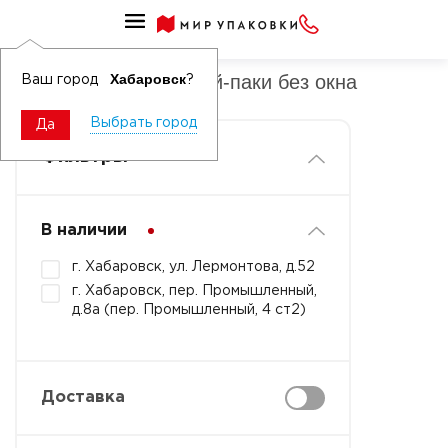
Пакеты бумажные дой-паки без окна
Пакеты бумажные дой-паки без окна
Хабаровск
Ваш город
?
Выбрать город
Да
Фильтры
В наличии
г. Хабаровск, ул. Лермонтова, д.52
г. Хабаровск, пер. Промышленный,
д.8а (пер. Промышленный, 4 ст2)
Доставка