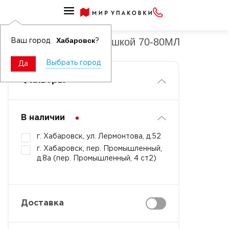
Соусники с литой крышкой
Соусники с литой крышкой 70-80МЛ
Хабаровск
Ваш город
?
Выбрать город
Да
Фильтры
В наличии
г. Хабаровск, ул. Лермонтова, д.52
г. Хабаровск, пер. Промышленный,
д.8а (пер. Промышленный, 4 ст2)
Доставка