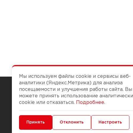
Мы используем файлы cookie и сервисы веб-
аналитики (Яндекс.Метрика) для анализа
посещаемости и улучшения работы сайта. Вы
можете принять использование аналитическ
Чтобы вам легко работалось
cookie или отказаться.
Подробнее
.
О компании
Помощь
Минимальные
Принять
Функциональные/Аналитические
Отклонить
Настроить
История Компании
Доставка и опла