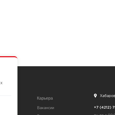
их
Хабаро
Карьера
7
+7 (4212)
та
Вакансии