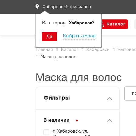
5 филиалов
Хабаровск
Хабаровск
Ваш город
?
Каталог
Чтобы вам легко работалось
Выбрать город
Да
Главная
Каталог
Хабаровск
Бытовая
Маска для волос
Маска для волос
п
Фильтры
В наличии
г. Хабаровск, ул.