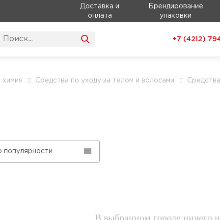
Доставка и
Брендирование
оплата
упаковки
+7 (4212)
79
 химия
Средства по уходу за телом и волосами
Средства
о популярности
В выбранном городе ничего н