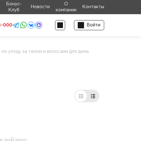
Бонус-
О
Новости
Контакты
Клуб
компании
4-000
Войти
 по уходу за телом и волосами для дома
е найдено