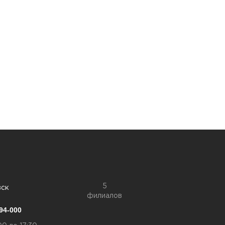
5
вск
филиалов
94-000