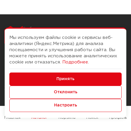
Чтобы вам легко
работалось
Мы используем файлы cookie и сервисы веб-
аналитики (Яндекс.Метрика) для анализа
посещаемости и улучшения работы сайта. Вы
можете принять использование аналитических
О компании
Помощь
cookie или отказаться.
Подробнее
.
История Компании
Доставка и оплата
Минимальные
Бонус-клуб
Принять
Способы оплаты
Функциональные/Аналитические
Журнал
Правила продажи
Отклонить
Наши марки
Вопросы и ответы
Настроить
Брендирование
Служба контроля качества
упаковки
Обмен и возврат
Главная
Каталог
Корзина
Поиск
Профиль
Карьера