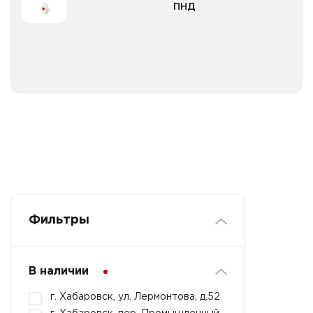
ПНД
Пленка техническая ПВД, ПНД вторичная
Все категории
Пленка техническая ПВД, ПНД первичная
Фильтры
В наличии
г. Хабаровск, ул. Лермонтова, д.52