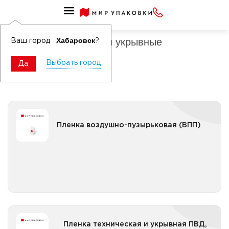
Пленка техническая, укрывная универсальная
Пленки технические и укрывные
Хабаровск
Ваш город
?
полиэтиленовые
Выбрать город
Да
Пленка воздушно-пузырьковая (ВПП)
Пленка воздушно-пузырьковая (ВПП)
Пленка ВПП двухслойная
Все категории
Пленка техническая и укрывная ПВД, ПНД
Пленка техническая и укрывная ПВД,