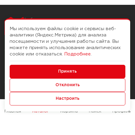
Чтобы вам легко
работалось
Мы используем файлы cookie и сервисы веб-
аналитики (Яндекс.Метрика) для анализа
посещаемости и улучшения работы сайта. Вы
можете принять использование аналитических
О компании
Помощь
cookie или отказаться.
Подробнее
.
История Компании
Доставка и оплата
Минимальные
Бонус-клуб
Принять
Способы оплаты
Функциональные/Аналитические
Журнал
Правила продажи
Отклонить
Наши марки
Вопросы и ответы
Настроить
Брендирование
Служба контроля качества
упаковки
Обмен и возврат
Главная
Каталог
Корзина
Поиск
Профиль
Карьера
Вакансии