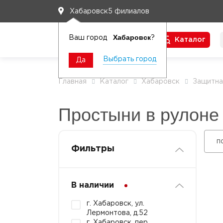
5 филиалов
Хабаровск
Хабаровск
Ваш город
?
Каталог
Чтобы вам легко работалось
Выбрать город
Да
Главная
Каталог
Хабаровск
Защитна
Простыни в рулоне 
п
Фильтры
В наличии
г. Хабаровск, ул.
Лермонтова, д.52
г. Хабаровск, пер.