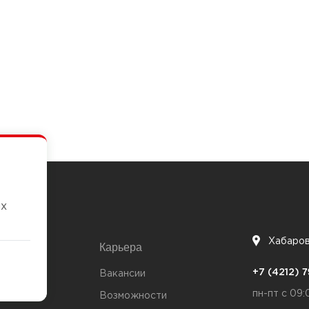
их
Хабаро
Карьера
7
+7 (4212)
та
Вакансии
пн-пт с 09:
Возможности