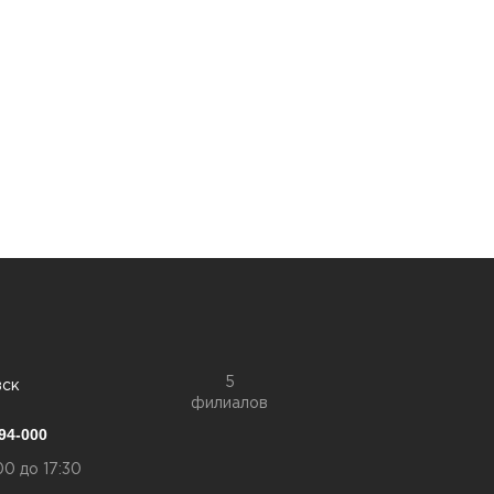
5
вск
филиалов
94-000
00 до 17:30