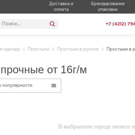
Доставка и
Брендирование
оплата
упаковки
+7 (4212)
79
я одежда
Простыни
Простыни в рулоне
Простыни в р
прочные от 16г/м
о популярности
В выбранном городе ничего н