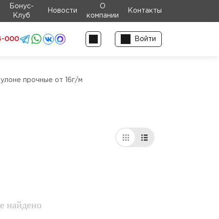
Бонус-
О
Новости
Контакты
Клуб
компании
4-000
Войти
улоне прочные от 16г/м
е найдено