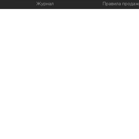
Журнал
Правила продаж
Наши марки
Вопросы и отве
Брендирование
Служба контрол
упаковки
Обмен и возвра
© 2026 Мир Упаковки