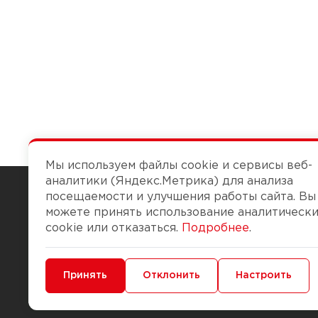
Мы используем файлы cookie и сервисы веб-
аналитики (Яндекс.Метрика) для анализа
посещаемости и улучшения работы сайта. Вы
можете принять использование аналитическ
Чтобы вам легко работалось
cookie или отказаться.
Подробнее
.
О компании
Помощь
Минимальные
Принять
Функциональные/Аналитические
Отклонить
Настроить
История Компании
Доставка и опла
Бонус-клуб
Способы оплаты