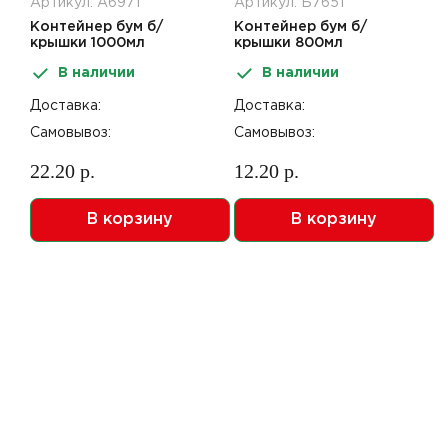
Артикул: А6971
Артикул: Б7651
Контейнер бум б/
Контейнер бум б/
крышки 1000мл
крышки 800мл
150*200*55мм
186/209*105/127*55мм
В наличии
В наличии
крафт+черный OneClick
крафт картон OpSalad
50шт
400шт
Доставка:
Доставка:
Самовывоз:
Самовывоз:
22.20 р.
12.20 р.
В корзину
В корзину