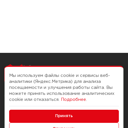
Чтобы вам легко
работалось
Мы используем файлы cookie и сервисы веб-
аналитики (Яндекс.Метрика) для анализа
посещаемости и улучшения работы сайта. Вы
можете принять использование аналитических
О компании
Помощь
cookie или отказаться.
Подробнее
.
История Компании
Доставка и оплата
Минимальные
Бонус-клуб
Принять
Способы оплаты
Функциональные/Аналитические
Журнал
Правила продажи