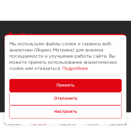
Чтобы вам легко
работалось
Мы используем файлы cookie и сервисы веб-
аналитики (Яндекс.Метрика) для анализа
посещаемости и улучшения работы сайта. Вы
можете принять использование аналитических
О компании
Помощь
cookie или отказаться.
Подробнее
.
История Компании
Доставка и оплата
Минимальные
Бонус-клуб
Принять
Способы оплаты
Функциональные/Аналитические
Журнал
Правила продажи
Отклонить
Наши марки
Вопросы и ответы
Настроить
Брендирование
Служба контроля качества
упаковки
Обмен и возврат
Главная
Каталог
Корзина
Поиск
Профиль