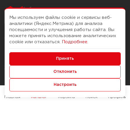
Чтобы вам легко
работалось
Мы используем файлы cookie и сервисы веб-
аналитики (Яндекс.Метрика) для анализа
посещаемости и улучшения работы сайта. Вы
можете принять использование аналитических
О компании
Помощь
cookie или отказаться.
Подробнее
.
История Компании
Доставка и оплата
Минимальные
Бонус-клуб
Принять
Способы оплаты
Функциональные/Аналитические
Журнал
Правила продажи
Отклонить
Наши марки
Вопросы и ответы
Настроить
Брендирование
Служба контроля качества
упаковки
Обмен и возврат
Главная
Каталог
Корзина
Поиск
Профиль
Карьера
Вакансии
Возможности