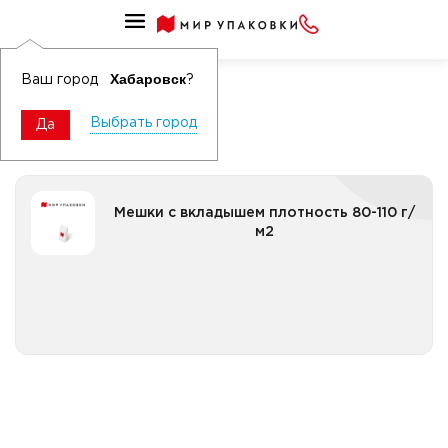
Первичное сырье
Мешки с вкладышем
Хабаровск
Ваш город
?
Выбрать город
Да
Мешки с вкладышем плотность 80-110 г/м2
Мешки с вкладышем плотность 80-110 г/
м2
Все категории