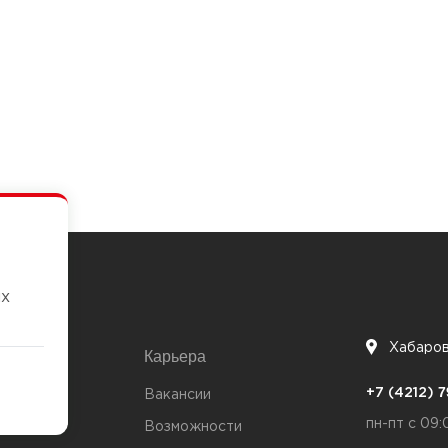
их
Хабаро
Карьера
7
+7 (4212)
та
Вакансии
пн-пт с 09:
Возможности