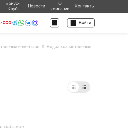
Бонус-
О
Новости
Контакты
Клуб
компании
4-000
Войти
твенный инвентарь
Ведра хозяйственные
е найдено