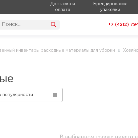
Доставка и
Брендирование
оплата
упаковки
+7 (4212)
79
венный инвентарь, расходные материалы для уборки
Хозяйс
ные
о популярности
В выбранном городе ничего н