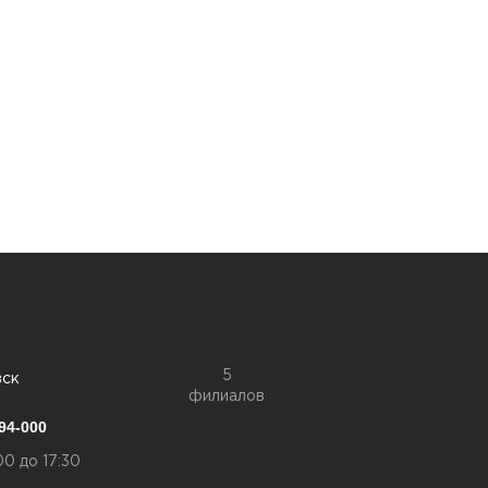
5
вск
филиалов
94-000
00 до 17:30