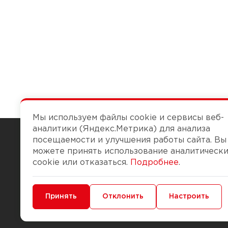
Мы используем файлы cookie и сервисы веб-
аналитики (Яндекс.Метрика) для анализа
посещаемости и улучшения работы сайта. Вы
можете принять использование аналитическ
Чтобы вам легко работалось
cookie или отказаться.
Подробнее
.
О компании
Помощь
Минимальные
Принять
Функциональные/Аналитические
Отклонить
Настроить
История Компании
Доставка и опла
Бонус-клуб
Способы оплаты