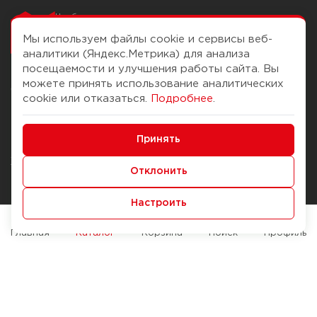
Чтобы вам легко
работалось
Мы используем файлы cookie и сервисы веб-
аналитики (Яндекс.Метрика) для анализа
посещаемости и улучшения работы сайта. Вы
можете принять использование аналитических
О компании
Помощь
cookie или отказаться.
Подробнее
.
История Компании
Доставка и оплата
Минимальные
Бонус-клуб
Принять
Способы оплаты
Функциональные/Аналитические
Журнал
Правила продажи
Отклонить
Наши марки
Вопросы и ответы
Настроить
Брендирование
Служба контроля качества
упаковки
Обмен и возврат
Главная
Каталог
Корзина
Поиск
Профиль
Карьера
Вакансии
Возможности