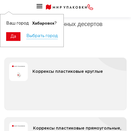
Упаковка для кондитерских изделий пластиковая
Упаковка для порционных десертов
Хабаровск
Ваш город
?
пластиковая
Выбрать город
Да
Коррексы пластиковые круглые
Коррексы пластиковые круглые
Все категории
Коррексы пластиковые прямоугольные,
Коррексы пластиковые прямоугольные,
квадратные