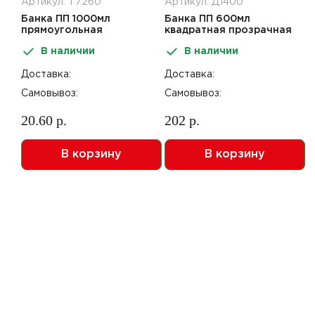
Артикул: Т7260
Артикул: Д1400
Банка ПП 1000мл
Банка ПП 600мл
прямоугольная
квадратная прозрачная
прозрачная
131*131*61мм б/крышки с
В наличии
В наличии
191*129*60мм б/крышки с
к/з 200шт ПТ
к/замком 144шт В
Доставка:
Доставка:
Самовывоз:
Самовывоз:
20.60 р.
202 р.
В корзину
В корзину