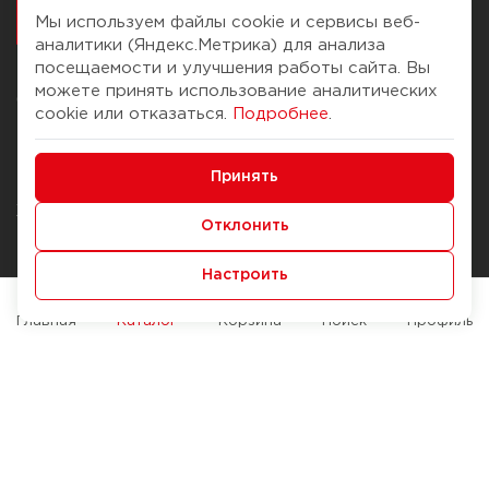
работалось
Мы используем файлы cookie и сервисы веб-
аналитики (Яндекс.Метрика) для анализа
посещаемости и улучшения работы сайта. Вы
можете принять использование аналитических
О компании
Помощь
cookie или отказаться.
Подробнее
.
История Компании
Доставка и оплата
Минимальные
Бонус-клуб
Принять
Способы оплаты
Функциональные/Аналитические
Журнал
Правила продажи
Отклонить
Наши марки
Вопросы и ответы
Настроить
Брендирование
Служба контроля качества
упаковки
Обмен и возврат
Главная
Каталог
Корзина
Поиск
Профиль
Карьера
Вакансии
Возможности