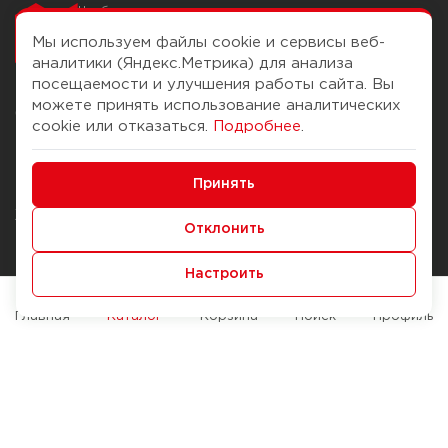
Чтобы вам легко
работалось
Мы используем файлы cookie и сервисы веб-
аналитики (Яндекс.Метрика) для анализа
посещаемости и улучшения работы сайта. Вы
можете принять использование аналитических
О компании
Помощь
cookie или отказаться.
Подробнее
.
История Компании
Доставка и оплата
Минимальные
Бонус-клуб
Принять
Способы оплаты
Функциональные/Аналитические
Журнал
Правила продажи
Отклонить
Наши марки
Вопросы и ответы
Настроить
Брендирование
Служба контроля качества
упаковки
Обмен и возврат
Главная
Каталог
Корзина
Поиск
Профиль
Карьера
Вакансии
Возможности