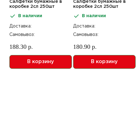
Салфетки бумажные в
Салфетки бумажные в
коробке 2сл 250шт
коробке 2сл 250шт
Nuvola Asia Lantern
Nuvola deluxe
В наличии
В наличии
Festival
Доставка:
Доставка:
Самовывоз:
Самовывоз:
188.30 р.
180.90 р.
В корзину
В корзину