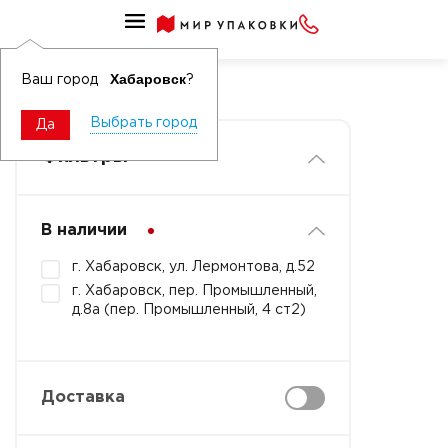
Стаканы, фужеры, бокалы, рюмки
Фужеры пластиковые
Хабаровск
Ваш город
?
Выбрать город
Да
Фильтры
В наличии
г. Хабаровск, ул. Лермонтова, д.52
г. Хабаровск, пер. Промышленный,
д.8а (пер. Промышленный, 4 ст2)
Доставка