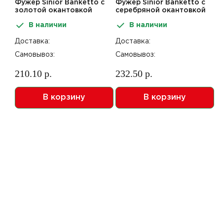
Фужер Sinior Banketto с
Фужер Sinior Banketto с
золотой окантовкой
серебряной окантовкой
150мл 6шт
165мл 6шт
В наличии
В наличии
Доставка:
Доставка:
Самовывоз:
Самовывоз:
210.10 р.
232.50 р.
В корзину
В корзину