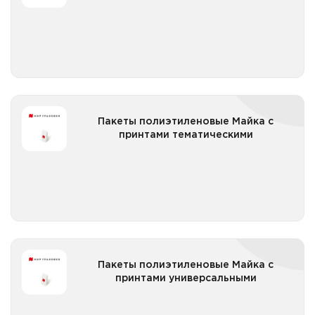
Все категории
Пакеты полиэтиленовые Майка однотонные
разноцветные в пачке
Пакеты полиэтиленовые Майка с принтами
Пакеты полиэтиленовые Майка с
тематическими
принтами тематическими
Все категории
Пакеты полиэтиленовые Майка с принтами
тематическими Дальний Восток
Пакеты полиэтиленовые Майка с принтами
тематическими к праздникам
Пакеты полиэтиленовые Майка с принтами
Пакеты полиэтиленовые Майка с
универсальными
принтами универсальными
Все категории
Пакеты полиэтиленовые Майка с принтами в пачке с
логотипом