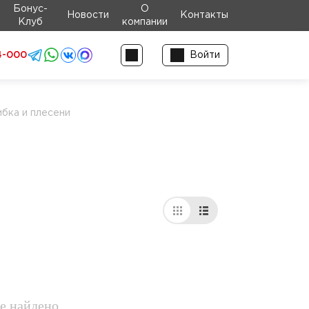
Бонус-
О
Новости
Контакты
Клуб
компании
4-000
Войти
ибка и плесени
е найдено