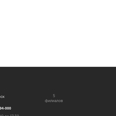
5
вск
филиалов
94-000