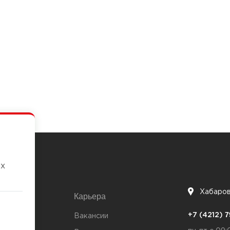
их
Хабаро
Карьера
7
+7 (4212)
та
Вакансии