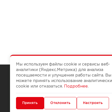
Мы используем файлы cookie и сервисы веб-
аналитики (Яндекс.Метрика) для анализа
посещаемости и улучшения работы сайта. Вы
можете принять использование аналитическ
Чтобы вам легко работалось
cookie или отказаться.
Подробнее
.
О компании
Помощь
Минимальные
Принять
Функциональные/Аналитические
Отклонить
Настроить
История Компании
Доставка и опла