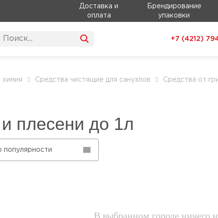
Доставка и
Брендирование
оплата
упаковки
+7 (4212)
79
 химия
Средства чистящие для санузлов
Средства от гр
 и плесени до 1л
о популярности
В выбранном городе ничего н