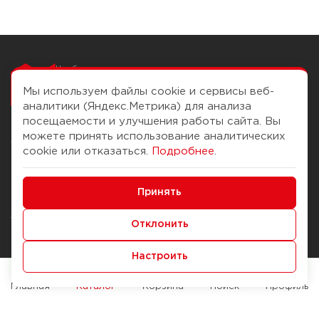
Чтобы вам легко
работалось
Мы используем файлы cookie и сервисы веб-
аналитики (Яндекс.Метрика) для анализа
посещаемости и улучшения работы сайта. Вы
можете принять использование аналитических
О компании
Помощь
cookie или отказаться.
Подробнее
.
История Компании
Доставка и оплата
Минимальные
Бонус-клуб
Принять
Способы оплаты
Функциональные/Аналитические
Журнал
Правила продажи
Отклонить
Наши марки
Вопросы и ответы
Настроить
Брендирование
Служба контроля качества
упаковки
Обмен и возврат
Главная
Каталог
Корзина
Поиск
Профиль
Карьера