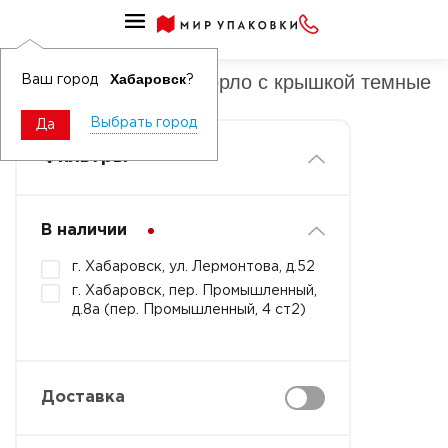
Бутылки ПЭТ узкое горло с крышкой
Бутылки ПЭТ узкое горло с крышкой темные
Хабаровск
Ваш город
?
Выбрать город
Да
Фильтры
В наличии
г. Хабаровск, ул. Лермонтова, д.52
г. Хабаровск, пер. Промышленный,
д.8а (пер. Промышленный, 4 ст2)
Доставка