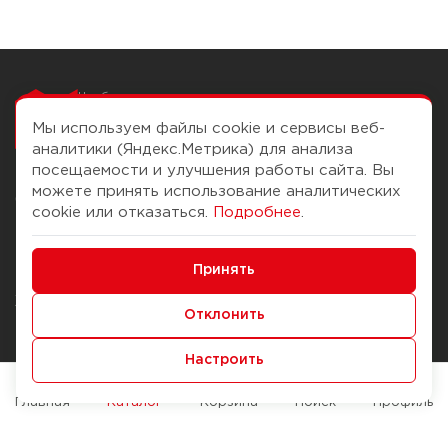
Чтобы вам легко
работалось
Мы используем файлы cookie и сервисы веб-
аналитики (Яндекс.Метрика) для анализа
посещаемости и улучшения работы сайта. Вы
можете принять использование аналитических
О компании
Помощь
cookie или отказаться.
Подробнее
.
История Компании
Доставка и оплата
Минимальные
Бонус-клуб
Принять
Способы оплаты
Функциональные/Аналитические
Журнал
Правила продажи
Отклонить
Наши марки
Вопросы и ответы
Настроить
Брендирование
Служба контроля качества
упаковки
Обмен и возврат
Главная
Каталог
Корзина
Поиск
Профиль
Карьера