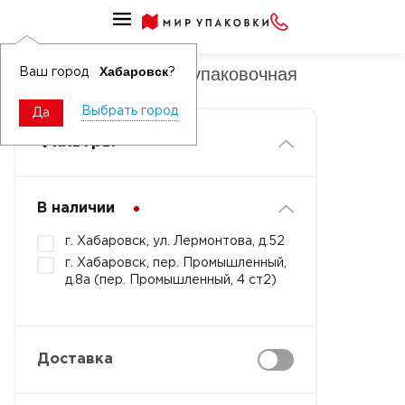
Упаковка праздничная
Бумага праздничная упаковочная
Хабаровск
Ваш город
?
Выбрать город
Да
Фильтры
В наличии
г. Хабаровск, ул. Лермонтова, д.52
г. Хабаровск, пер. Промышленный,
д.8а (пер. Промышленный, 4 ст2)
Доставка