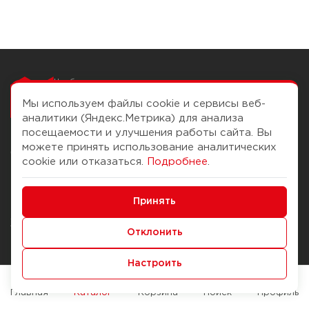
Чтобы вам легко
работалось
Мы используем файлы cookie и сервисы веб-
аналитики (Яндекс.Метрика) для анализа
посещаемости и улучшения работы сайта. Вы
можете принять использование аналитических
О компании
Помощь
cookie или отказаться.
Подробнее
.
История Компании
Доставка и оплата
Минимальные
Бонус-клуб
Принять
Способы оплаты
Функциональные/Аналитические
Журнал
Правила продажи
Отклонить
Наши марки
Вопросы и ответы
Настроить
Брендирование
Служба контроля качества
упаковки
Обмен и возврат
Главная
Каталог
Корзина
Поиск
Профиль