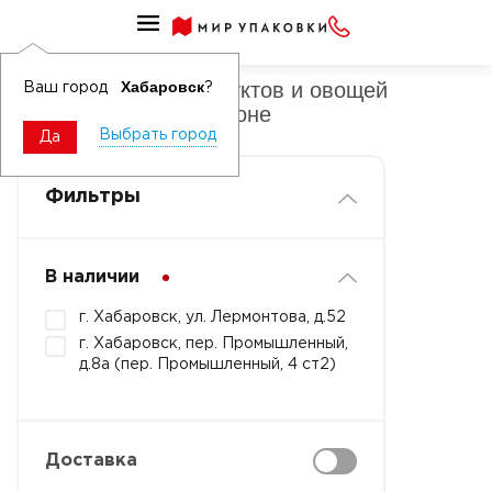
Мешки-сетки для фруктов и овощей мелкоячеистые
Мешки-сетки для фруктов и овощей
Хабаровск
Ваш город
?
мелкоячеистые в рулоне
Выбрать город
Да
Фильтры
В наличии
г. Хабаровск, ул. Лермонтова, д.52
г. Хабаровск, пер. Промышленный,
д.8а (пер. Промышленный, 4 ст2)
Доставка